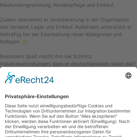
Neukundengewinnung, Kundenpflege und Einkauf.
Zudem übernimmt er Verantwortung in der Organisation
von Versand, Lager und Einkauf. Außerdem unterstützt er
tatkräftig bei der Einarbeitung neuer Kolleginnen und
Kollegen. ✨
Besonders Spaß macht ihm bei Schmitz
Industrievertretungen, dass er deutschlandweit reisen darf
und einen guten Ausgleich zum Schreibtisch findet.
Außerdem hat er einen kurzen Arbeitsweg. Privat ist er
stolzer Vater von zwei jungen Töchtern, spielt Fußball im
Verein und joggt gern. 🏃